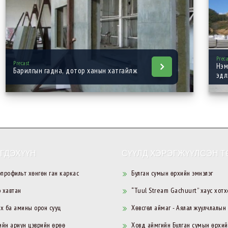
Prec
Precast
Нэм
Барилгын гадна, дотор ханын хатгайлж
эдл
ГДЭХҮҮН
СҮҮЛД ХЭРЭГЖҮҮЛСЭН Т
профильт хөнгөн ган каркас
Булган сумын өрхийн эмнэлэг
 хавтан
“Tuul Stream Gachuurt” хаус хотх
ах ба амины орон сууц
Хөвсгөл аймаг - Аялал жуулчлалын
йн ариун цэврийн өрөө
Ховд аймгийн Булган сумын өрхии