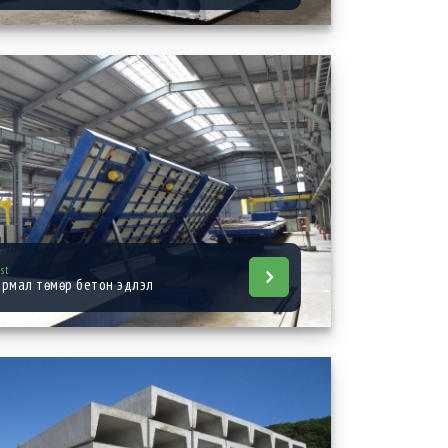
ast
армал төмөр бетон эдлэл