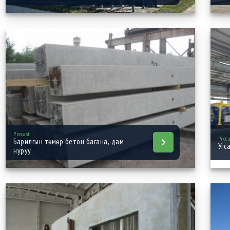
Precast
Prec
Барилгын төмөр бетон багана, дам
Угс
нуруу