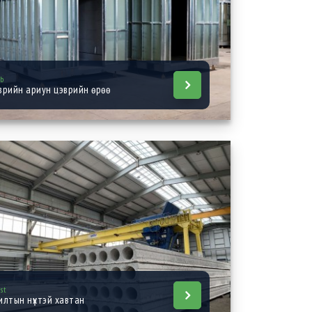
ab
врийн ариун цэврийн өрөө
ast
илтын нүхтэй хавтан