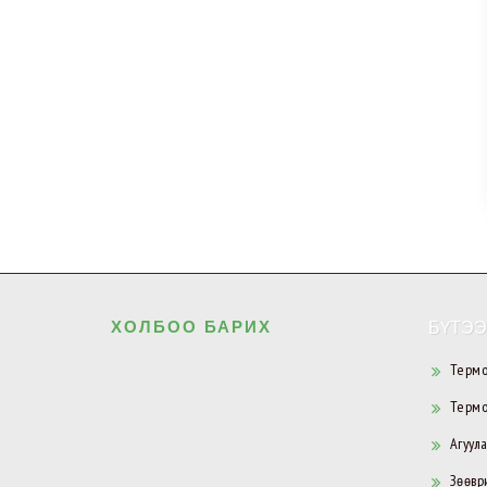
ХОЛБОО БАРИХ
БҮТЭЭ
Термо
Термо
Агуул
Зөөври