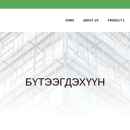
HOME
ABOUT US
PRODUCTS
БҮТЭЭГДЭХҮҮН