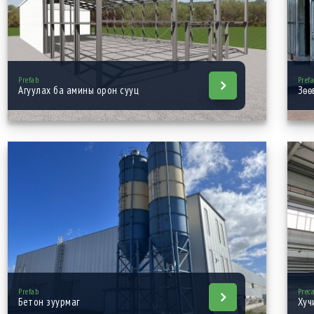
Prefab
Pref
Агуулах ба амины орон сууц
Зөө
Prefab
Prec
Бетон зуурмаг
Хуч