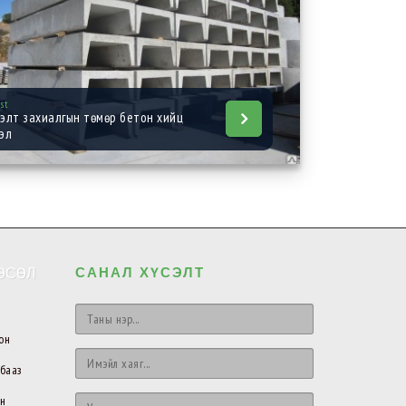
ast
элт захиалгын төмөр бетон хийц
эл
ӨСӨЛ
САНАЛ ХҮСЭЛТ
он
 бааз
̆н