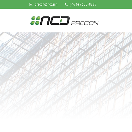
precon@ncd.mn
(+976) 7505-8889