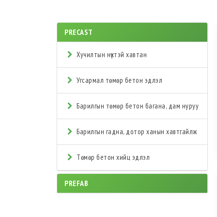
PRECAST
Хучилтын нүхтэй хавтан
Угсармал төмөр бетон эдлэл
Барилгын төмөр бетон багана, дам нуруу
Барилгын гадна, дотор ханын хавтгайлж
Төмөр бетон хийц эдлэл
PREFAB