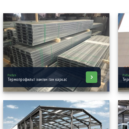
Prefab
Pref
Термопрофильт хөнгөн ган каркас
Тер