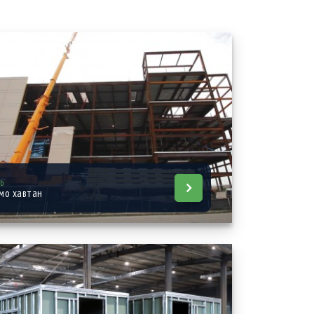
ab
мо хавтан